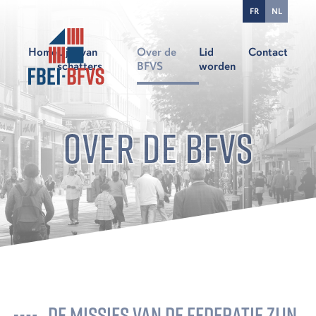
FR
NL
Home
Lijst van
Over de
Lid
Contact
schatters
BFVS
worden
OVER DE BFVS
DE MISSIES VAN DE FEDERATIE ZIJN